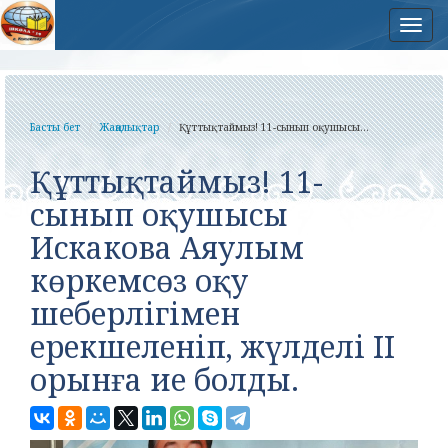
Нав
Басты бет
Жаңалықтар
Құттықтаймыз! 11-сынып оқушысы...
Құттықтаймыз! 11-
сынып оқушысы
Искакова Аяулым
көркемсөз оқу
шеберлігімен
ерекшеленіп, жүлделі II
орынға ие болды.