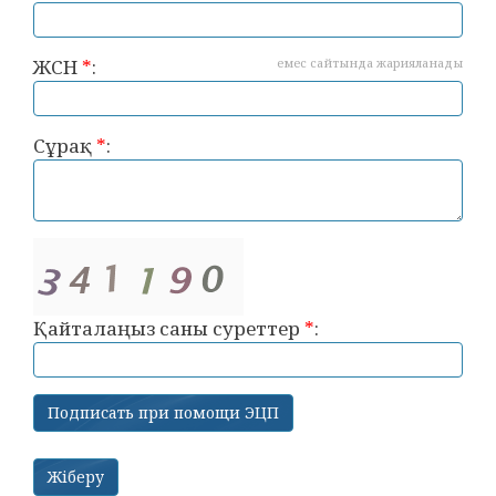
ЖСН
*
:
емес сайтында жарияланады
Сұрақ
*
:
Қайталаңыз саны суреттер
*
: