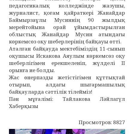
педагогикалық колледжінде жазушы,
журналист, қоғам қайраткері Жанайдар
Баймырзаұлы Мусиннің 90 жылдық
мерейтойына орай ұйымдастырылған
облыстық Жанайдар Мусин атындағы
көркемсөз оқу шеберлерінің байқауы өтті.
Аталған байқауда мектебіміздің 11-сынып
оқушысы Искакова Аяулым көркемсөз оқу
шеберлігімен ерекшеленіп, жүлделі II
орынға ие болды.
Жас өнерпазды жетістігімен құттықтай
отырып, алдағы шығармашылық
байқауларда сәттілік тілейміз!
Пән мұғалімі: Тайлакова Ләйлагүл
Хаберқызы
Просмотров: 8827